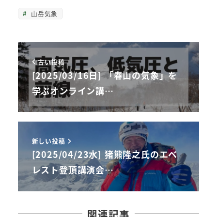
山岳気象
古い投稿
[2025/03/16日] 「春山の気象」を
学ぶオンライン講…
新しい投稿
[2025/04/23水] 猪熊隆之氏のエベ
レスト登頂講演会…
関連記事