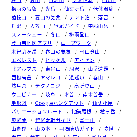
梅雨の気象
光岳
仙丈ヶ岳
低体温症
猿投山
夏山の気象
テント泊
落雷
丹沢
入笠山
鷲尾ガイド
中部山岳
スノーシュー
冬山
梅雨登山
登山用地図アプリ
ロープワーク
木曽駒ヶ岳
春山の気象
雪山登山
エベレスト
ピッケル
アイゼン
北アルプス
東谷山
涸沢
山岳遭難
西穂高岳
ヤマレコ
道迷い
春山
岐阜県
テクノロジー
高所登山
ウェビナー
岐阜
木曽
南木曽岳
地形図
Googleハングアウト
仙丈小屋
バリエーションルート
北鎌尾根
槍ヶ岳
奥武蔵
鷲尾太輔ガイド
富士山
山遊び
山の本
羽場崎功ガイド
装備
面平
菅平
立山
妙高山
富山県