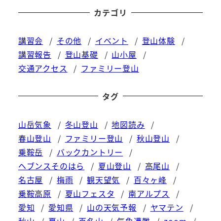
カテゴリ
講習会
その他
イベント
登山体験
講習報告
登山基礎
山小屋
交通アクセス
ファミリー登山
タグ
山岳気象
冬山登山
地図読み
春山登山
ファミリー登山
秋山登山
乗鞍岳
バックカントリー
ヘブンスそのはら
夏山登山
高尾山
名古屋
梅雨
観天望気
百々ヶ峰
乗鞍高原
夏山フェスタ
南アルプス
愛知
愛知県
山の天気予報
ヤマテン
秋山
夏山
百名山
気象遭難
zoom