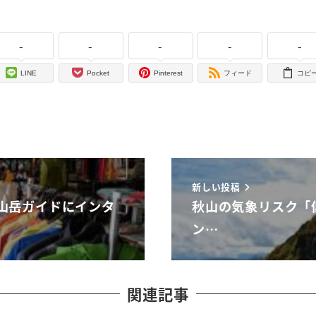
-
-
-
-
-
LINE
Pocket
Pinterest
フィード
コピ
新しい投稿
山岳ガイドにインタ
秋山の気象リスク「
ン…
関連記事