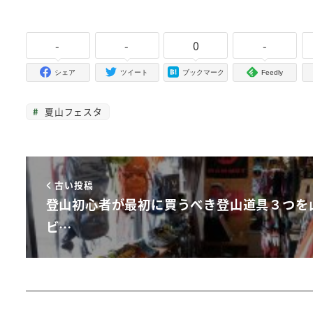
-
-
0
-
シェア
ツイート
ブックマーク
Feedly
夏山フェスタ
古い投稿
登山初心者が最初に買うべき登山道具３つを
ビ…