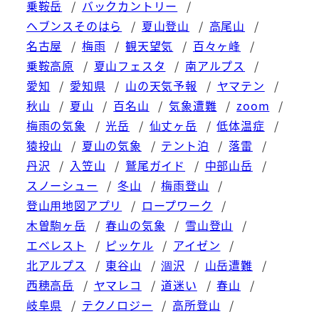
乗鞍岳
バックカントリー
ヘブンスそのはら
夏山登山
高尾山
名古屋
梅雨
観天望気
百々ヶ峰
乗鞍高原
夏山フェスタ
南アルプス
愛知
愛知県
山の天気予報
ヤマテン
秋山
夏山
百名山
気象遭難
zoom
梅雨の気象
光岳
仙丈ヶ岳
低体温症
猿投山
夏山の気象
テント泊
落雷
丹沢
入笠山
鷲尾ガイド
中部山岳
スノーシュー
冬山
梅雨登山
登山用地図アプリ
ロープワーク
木曽駒ヶ岳
春山の気象
雪山登山
エベレスト
ピッケル
アイゼン
北アルプス
東谷山
涸沢
山岳遭難
西穂高岳
ヤマレコ
道迷い
春山
岐阜県
テクノロジー
高所登山