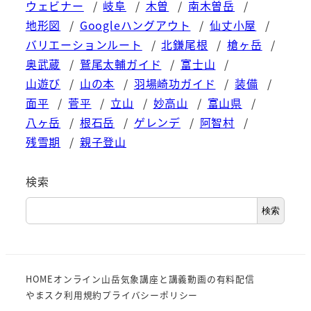
ウェビナー
岐阜
木曽
南木曽岳
地形図
Googleハングアウト
仙丈小屋
バリエーションルート
北鎌尾根
槍ヶ岳
奥武蔵
鷲尾太輔ガイド
富士山
山遊び
山の本
羽場崎功ガイド
装備
面平
菅平
立山
妙高山
富山県
八ヶ岳
根石岳
ゲレンデ
阿智村
残雪期
親子登山
検索
検索
HOME
オンライン山岳気象講座と講義動画の有料配信
やまスク利用規約
プライバシーポリシー